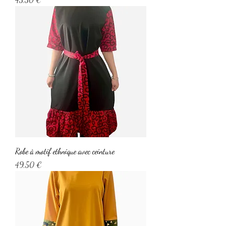
Robe à motif ethnique avec ceinture
Prix
49,50 €