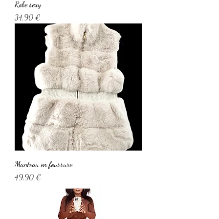
Robe sexy
Prix
34,90 €
Manteau en fourrure
Prix
49,90 €