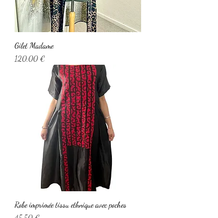
Gilet Madame
Prix
120,00 €
Robe imprimée tissu ethnique avec poches
Prix
45,50 €