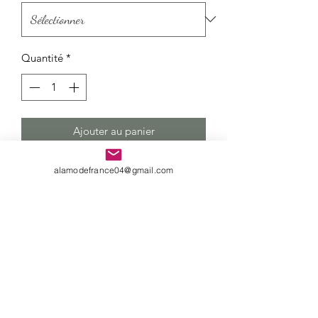
Quantité
*
Ajouter au panier
Manteau tendance,confortable pour
alamodefrance04@gmail.com
Femme
Composition :96% Polyester + 4%
Elasthanne
Politique de retour et livraison
Livraison gratuite
Livraison à domicile en 72 heures