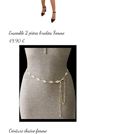
Ensemble 2 pièces brodées Femme
Prix
49,90 €
Ceinture chaîne femme