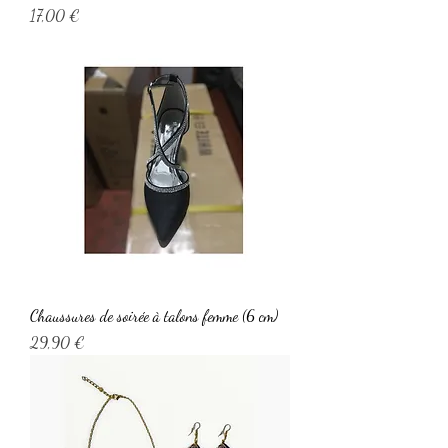
Prix
17,00 €
Chaussures de soirée à talons femme (6 cm)
Prix
29,90 €