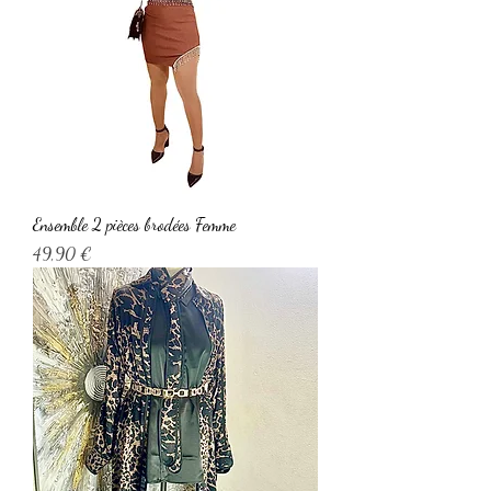
Ensemble 2 pièces brodées Femme
Prix
49,90 €