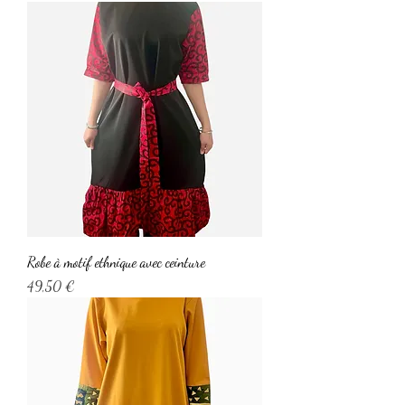
Robe à motif ethnique avec ceinture
Prix
49,50 €