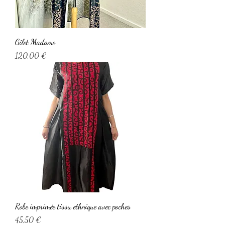
Gilet Madame
Prix
120,00 €
Robe imprimée tissu ethnique avec poches
Prix
45,50 €