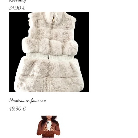
Prix
34,90 €
Manteau en fourrure
Prix
49,90 €