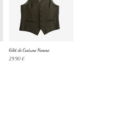
Aperçu rapide
Gilet de Costume Homme
Prix
29,90 €