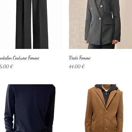
Aperçu rapide
Aperçu rapide
antalon Costume Femme
Veste Femme
rix
Prix
6,00 €
44,00 €