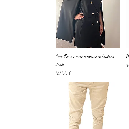
Aperçu rapide
Cape Femme avec ceinture et boutons
P
dorés
P
4
Prix
69,00 €