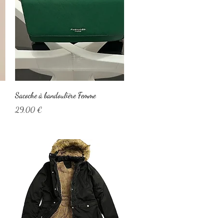
Aperçu rapide
Sacoche à bandoulière Femme
Prix
29,00 €