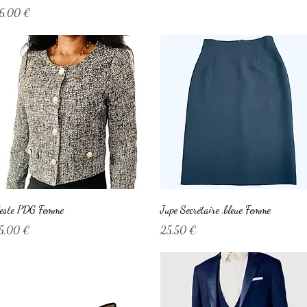
rix
6,00 €
Aperçu rapide
Aperçu rapide
este PDG Femme
Jupe Secrétaire ,bleue Femme
rix
Prix
5,00 €
25,50 €