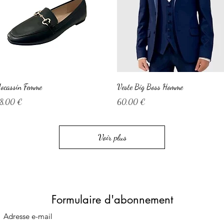
Aperçu rapide
Aperçu rapide
ocassin Femme
Veste Big Boss Homme
rix
Prix
8,00 €
60,00 €
Voir plus
Formulaire d'abonnement