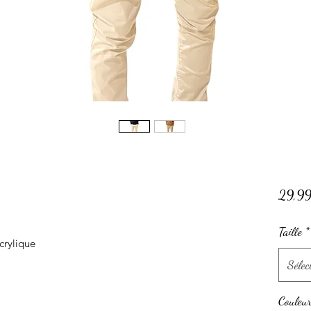
29,9
Taille
*
rylique
Sélec
Couleu