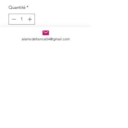
Quantité
*
Ajouter au panier
alamodefrance04@gmail.com
Legging sexy avec jupe ,genre 2 pièces 
. Côté hanches plissé

*Material :Cotton + Polyester
Formulaire d'abonnement
Envoyer