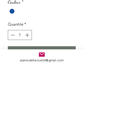
Couleur
*
Quantité
*
Ajouter au panier
alamodefrance04@gmail.com
Cravate à carreaux pour Homme
Largeur :6 cm
Longueur : 150 cm
Politique de retour
Livraison gratuite
Livraison à domicile en 72 heures