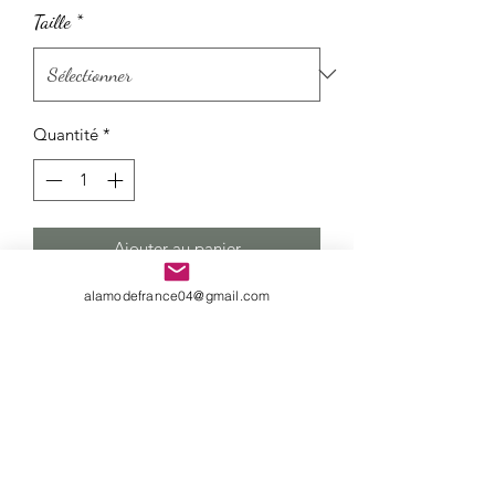
Taille
*
Quantité
*
Ajouter au panier
alamodefrance04@gmail.com
Costume très élégant pour Homme
(veste + pantalon + gilet)
Composition:64% Polyester + 34%
Viscose + 2% Elasthanne
Politique de retour