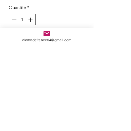
Quantité
*
Ajouter au panier
alamodefrance04@gmail.com
Costume 3 pièces Homme(Veste +
Gilet + pantalon)
Composition : 64% Polyester + 34%
Viscose + 2% Elastane
Formulaire d'abonnement
Envoyer