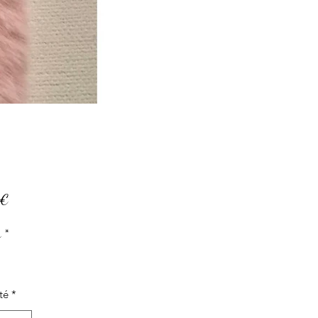
Prix
 €
r
*
té
*