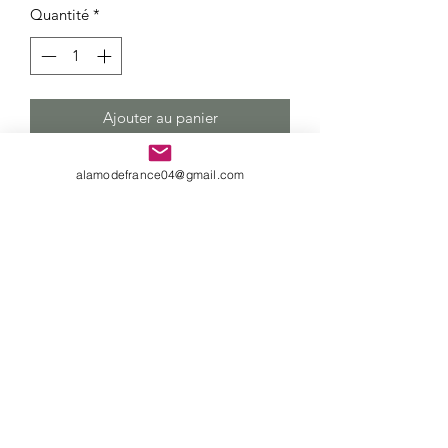
Quantité
*
Ajouter au panier
Chemise fashion pour Femme
alamodefrance04@gmail.com
Composition : 72% Coton + 23%
Polyamide + 5% Elasthanne
Politique de retour
Livraison gratuite
Livraison à domicile en 72 heures
Retour sous 30 jours
Formulaire d'abonnement