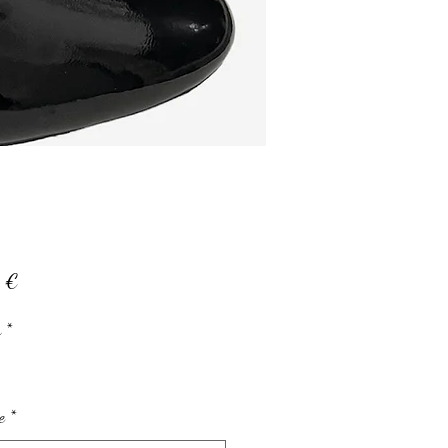
Prix
 €
r
*
e
*