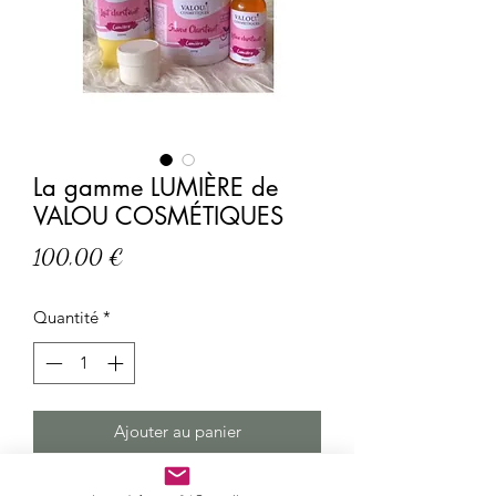
La gamme LUMIÈRE de
VALOU COSMÉTIQUES
Prix
100,00 €
Quantité
*
Ajouter au panier
La gamme LUMIÈRE est une gamme 